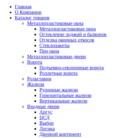
Главная
О Компании
Каталог товаров
Металлопластиковые окна
Металлопластиковые окна
Остекление лоджий и балконов
Отделка оконных откосов
Стеклопакеты
Про окна
Металлопластиковые двери
Ворота
Подъемно-секционные ворота
Роллетные ворота
Рольставни
Жалюзи
Рулонные жалюзи
Горизонтальные жалюзи
Вертикальные жалюзи
Входные двери
Аргус
ЦСД
Выбор
Логика
Дверной континент