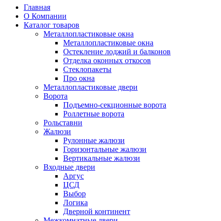
Главная
О Компании
Каталог товаров
Металлопластиковые окна
Металлопластиковые окна
Остекление лоджий и балконов
Отделка оконных откосов
Стеклопакеты
Про окна
Металлопластиковые двери
Ворота
Подъемно-секционные ворота
Роллетные ворота
Рольставни
Жалюзи
Рулонные жалюзи
Горизонтальные жалюзи
Вертикальные жалюзи
Входные двери
Аргус
ЦСД
Выбор
Логика
Дверной континент
Межкомнатные двери